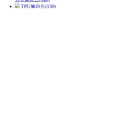
TPU볼라드(130)
광섬유표지판
멀티 방호벽 중형
차별화된 하이퀄리티
도로안전용품 제조전문기업
하이큐 만의 최고의 품질을 약속한다는 제품 철학 아래