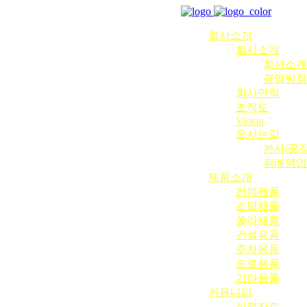
회사소개
회사소개
회사소개
경영방침
회사연혁
조직도
Vision
오시는길
본사/공
위례영업
제품소개
전체제품
조달제품
쏠라제품
건설용품
주차용품
도로용품
기타용품
커뮤니티
실적자료