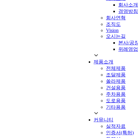
회사소개
경영방침
회사연혁
조직도
Vision
오시는길
본사/공
위례영업
제품소개
전체제품
조달제품
쏠라제품
건설용품
주차용품
도로용품
기타용품
커뮤니티
실적자료
인증서(특허)