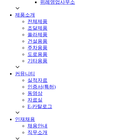
위례영업사무소
제품소개
전체제품
조달제품
쏠라제품
건설용품
주차용품
도로용품
기타용품
커뮤니티
실적자료
인증서(특허)
동영상
자료실
E-카탈로그
인재채용
채용안내
직무소개