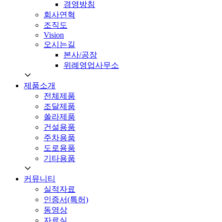
경영방침
회사연혁
조직도
Vision
오시는길
본사/공장
위례영업사무소
제품소개
전체제품
조달제품
쏠라제품
건설용품
주차용품
도로용품
기타용품
커뮤니티
실적자료
인증서(특허)
동영상
자료실