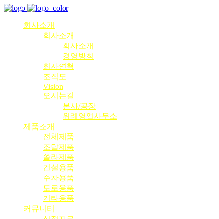
회사소개
회사소개
회사소개
경영방침
회사연혁
조직도
Vision
오시는길
본사/공장
위례영업사무소
제품소개
전체제품
조달제품
쏠라제품
건설용품
주차용품
도로용품
기타용품
커뮤니티
실적자료