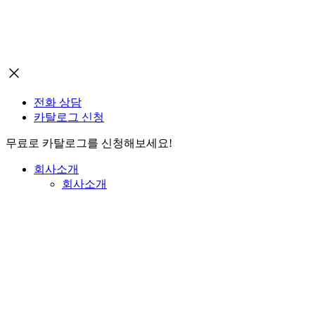
전화 상담
카탈로그 신청
무료로 카탈로그를 신청해보세요!
회사소개
회사소개
회사소개
경영방침
회사연혁
조직도
Vision
오시는길
본사/공장
위례영업사무소