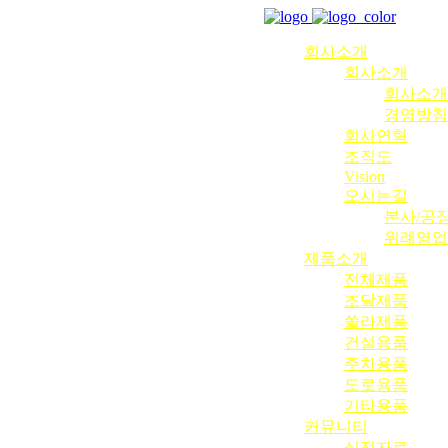
회사소개
회사소개
회사소개
경영방침
회사연혁
조직도
Vision
오시는길
본사/공
위례영업
제품소개
전체제품
조달제품
쏠라제품
건설용품
주차용품
도로용품
기타용품
커뮤니티
실적자료