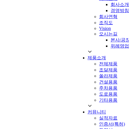
회사소개
경영방침
회사연혁
조직도
Vision
오시는길
본사/공
위례영업
제품소개
전체제품
조달제품
쏠라제품
건설용품
주차용품
도로용품
기타용품
커뮤니티
실적자료
인증서(특허)