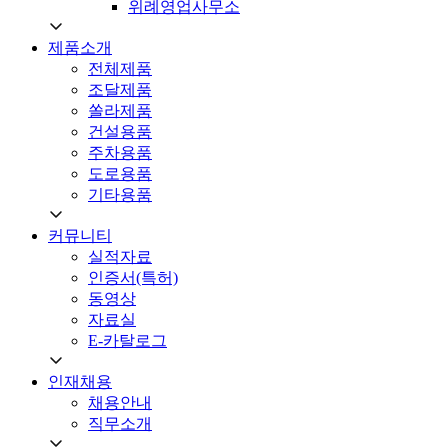
위례영업사무소
제품소개
전체제품
조달제품
쏠라제품
건설용품
주차용품
도로용품
기타용품
커뮤니티
실적자료
인증서(특허)
동영상
자료실
E-카탈로그
인재채용
채용안내
직무소개