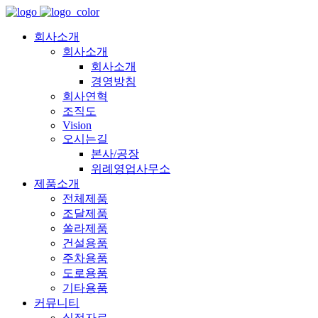
회사소개
회사소개
회사소개
경영방침
회사연혁
조직도
Vision
오시는길
본사/공장
위례영업사무소
제품소개
전체제품
조달제품
쏠라제품
건설용품
주차용품
도로용품
기타용품
커뮤니티
실적자료