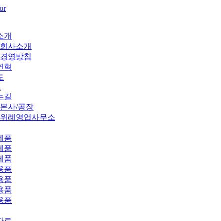
소개
회사소개
경영방침
연혁
도
n
는길
본사/공장
위례영업사무소
제품
제품
제품
용품
용품
용품
용품
자료