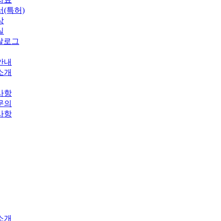
(특허)
상
실
탈로그
안내
소개
사항
문의
사항
소개