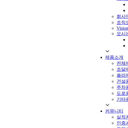
회사
조직
Visio
오시
제품소개
전체
조달
쏠라
건설
주차
도로
기타
커뮤니티
실적
인증서