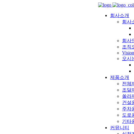
회사소개
회사
회사
조직
Visio
오시
제품소개
전체
조달
쏠라
건설
주차
도로
기타
커뮤니티
실적