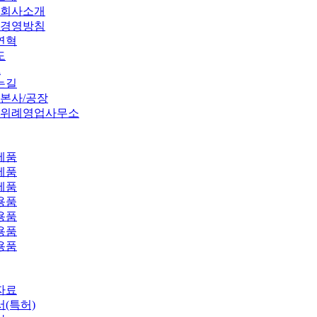
회사소개
경영방침
연혁
도
n
는길
본사/공장
위례영업사무소
제품
제품
제품
용품
용품
용품
용품
자료
(특허)