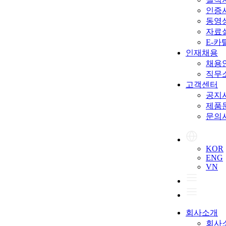
인증서
동영
자료
E-카
인재채용
채용
직무
고객센터
공지
제품
문의
KOR
ENG
VN
회사소개
회사