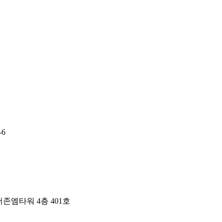
-6
더존엠타워 4층 401호