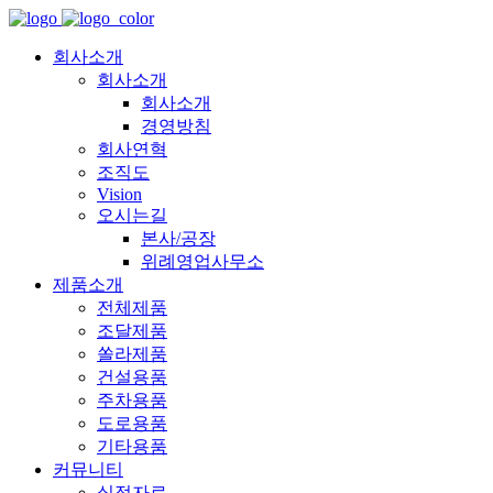
회사소개
회사소개
회사소개
경영방침
회사연혁
조직도
Vision
오시는길
본사/공장
위례영업사무소
제품소개
전체제품
조달제품
쏠라제품
건설용품
주차용품
도로용품
기타용품
커뮤니티
실적자료